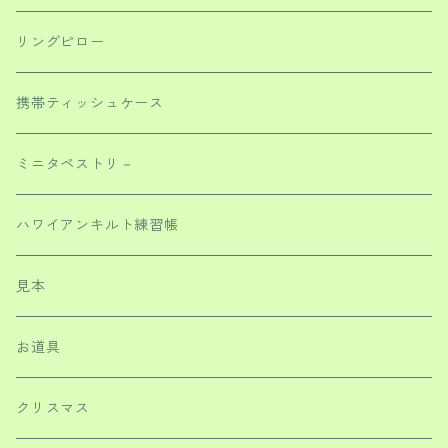
リングピロー
携帯ティッシュケース
ミニタペストリ－
ハワイアンキルト練習帳
見本
お道具
クリスマス