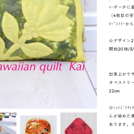
いポーチに
（4枚目の
ﾀﾍﾟｽﾄﾘ
☆デザイン20
開始2018/3
出来上がり
タペストリー
22cm
☆ｼｪｲｽﾞﾃｷｽ
んが染めた
あります。