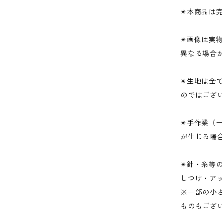
✴︎本商品
✴︎画像は
異なる場合
✴︎生地は
のではござ
✴︎手作業
が生じる場
✴︎針・糸等
しつけ・ア
※一部の小
ものもござ