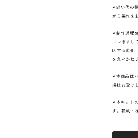
✴︎縫い代
がら製作を
✴︎制作過
につきまし
因する変化
を負いかね
✴︎本商品
換はお受け
✴︎本キット
す。転載・