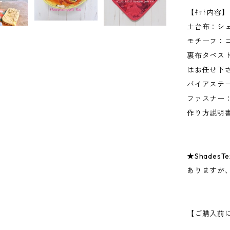
【ｷｯﾄ内容】
土台布：シ
モチーフ：
裏布タペス
はお任せ下
バイアステ
ファスナー：
作り方
★Shades
ありますが
【ご購入前