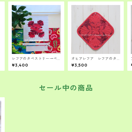
レフアのタペストリー→ペ
オヒアレフア レフアのタ
ンケースになるハワイアン
ペストリー ペンケース K
¥3,400
¥3,500
キルトキット
aiｵﾘｼﾞﾅﾙﾊﾜｲｱﾝｷﾙﾄｷｯﾄ 中級
者さん向けです
セール中の商品