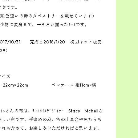
変身です。
写真:色違いの赤のタペストリーを載せています）
ｰから小物に変身まで、一そろい揃ったｷｯﾄです。
17/10/31 完成日2018/1/20 初回キット販売
/29）
サイズ
 22cm×22cm ペンケース 縦11cm×横
ﾀｲﾙさんの布は、ﾃｷｽﾀｲﾙﾃﾞｻﾞｲﾅｰ Stacy Mchellさ
美しい布です。手染めの為、色の出具合や色むらも
それも含めて、お楽しみいただければと思います。