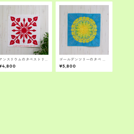
アンスリウムのタペストリ
ゴールデンツリーのタペ 青
ー ハワイアンキルト キッ
空に黄色の花達 ハワイアン
¥4,800
¥5,800
ト 赤と白ハワイアンキル
キルトキット 上級者さん
ト基本色 中級者さん向け
へ
です