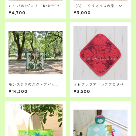
ｺｰﾋｰﾉｷのﾀﾍﾟｽﾄﾘｰ Kaiｵﾘｼﾞﾅ
（B） クリスマスの楽しい小
ﾙ ﾊﾜｲｱﾝｷﾙﾄｷｯﾄ シンプルに飾
物達 ツリーwhite ソック
¥4,700
¥3,000
りたい ハワイアンキルト経
ス ステッキ 作り方説明書
験者さんへ
＋型紙付き
モンステラのスクエアバッ
オヒアレフア レフアのタペ
グ ハワイアンキルトキッ
ストリー ペンケース Kaiｵﾘ
¥14,300
¥3,500
ト 中級者さん向け
ｼﾞﾅﾙﾊﾜｲｱﾝｷﾙﾄｷｯﾄ 中級者さ
ん向けです