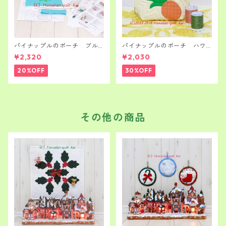
パイナップルのポーチ ブル
パイナップルのポーチ ハワ
ー ハワイアンキルト キッ
イアンキルト キット 初級者
¥2,320
¥2,030
ト 初心者さん～
さん～
20%OFF
30%OFF
その他の商品