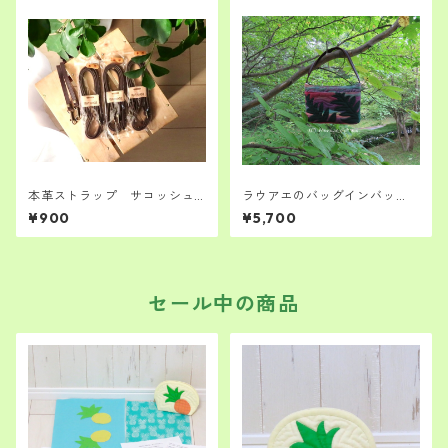
本革ストラップ サコッシュ
ラウアエのバッグインバッ
のキットご購入者様専用
グ 夕暮れのシダ ハワイア
¥900
¥5,700
ンキルト キット 中級者さん
向け
セール中の商品