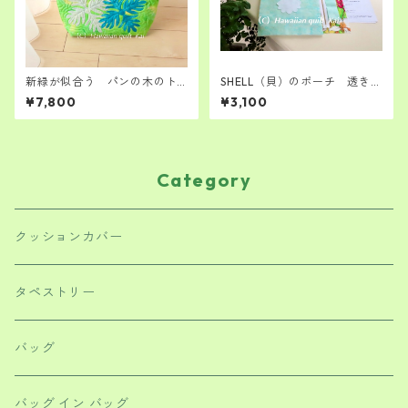
新緑が似合う パンの木のト
SHELL（貝）のポーチ 透き通
ートバッグ 肩掛けできま
ったブルーの色もすてき ハ
¥7,800
¥3,100
す ハワイアンキルト キッ
ワイアンキルト キット 初
ト 中級者さん向け
級者さんから
Category
クッションカバー
タペストリー
バッグ
バッグ イン バッグ