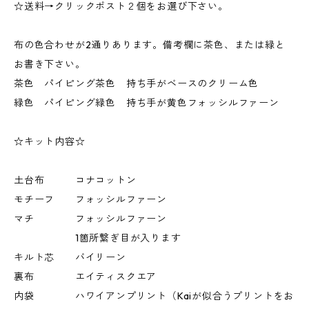
☆送料→クリックポスト２個をお選び下さい。
布の色合わせが2通りあります。備考欄に茶色、または緑と
お書き下さい。
茶色 パイピング茶色 持ち手がベースのクリーム色
緑色 パイピング緑色 持ち手が黄色フォッシルファーン
☆キット内容☆
土台布 コナコットン
モチーフ フォッシルファーン
マチ フォッシルファーン
1箇所繋ぎ目が入ります
キルト芯 バイリーン
裏布 エイティスクエア
内袋 ハワイアンプリント（Kaiが似合うプリントをお