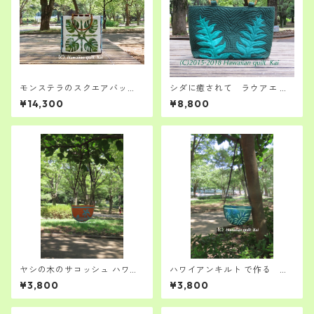
モンステラのスクエアバッ
シダに癒されて ラウアエ の
グ ハワイアンキルトキッ
トートバッグ ハワイアンキ
¥14,300
¥8,800
ト 中級者さん向け
ルト キット 中級者さん向
け
ヤシの木のサコッシュ ハワイ
ハワイアンキルト で作る ア
アンキルト Kaiオリジナルキッ
マウの サコッシュ Kaiオリジ
¥3,800
¥3,800
ト
ナルキット