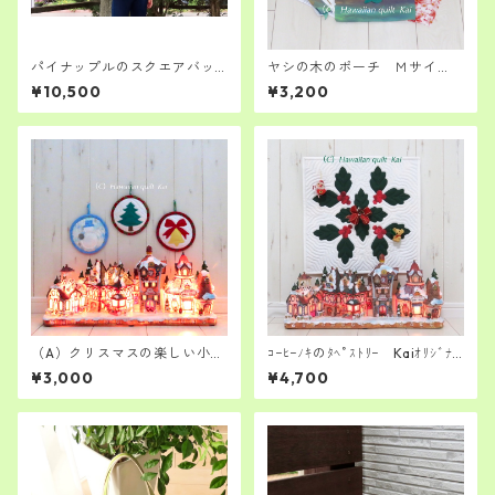
パイナップルのスクエアバッ
ヤシの木のポーチ Ｍサイ
グ オシャレに持ちたい
ズ ｵﾚﾝｼﾞと緑の夕焼け ハワ
¥10,500
¥3,200
イアンキルト キット 初級～
中級者さん向け
（A）クリスマスの楽しい小物
ｺｰﾋｰﾉｷのﾀﾍﾟｽﾄﾘｰ Kaiｵﾘｼﾞﾅ
たち ツリーgreen スノー
ﾙ ﾊﾜｲｱﾝｷﾙﾄｷｯﾄ シンプルに飾
¥3,000
¥4,700
マン ベル 作り方説明書+型
りたい ハワイアンキルト経
紙付き
験者さんへ