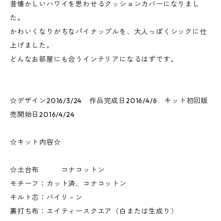
昔懐かしいハワイを思わせるクッションカバーになりまし
た。
かわいくなりがちなパイナップルを、大人っぽくシックに仕
上げました。
どんなお部屋にも合うインテリアになるはずです。
☆デザイン2016/3/24 作品完成日2016/4/6 キット初回販
売開始日2016/4/24
☆キット内容☆
☆土台布 コナコットン
モチーフ：カット済、コナコットン
キルト芯：バイリ－ン
裏打ち布：エイティースクエア（白または生成り）