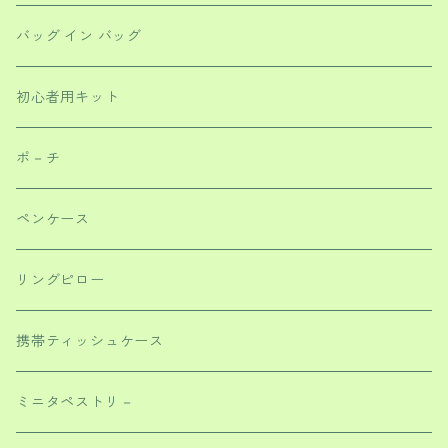
バッグ イン バッグ
初心者用キット
ポ－チ
ペンケース
リングピロー
携帯ティッシュケース
ミニタペストリ－