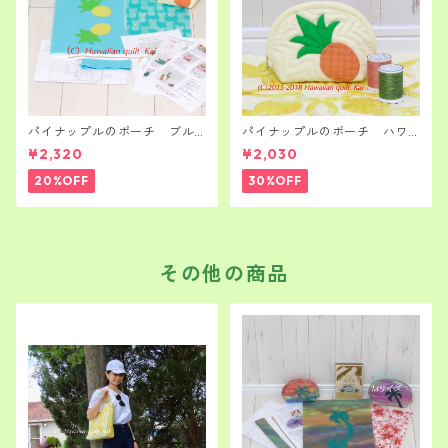
パイナップルのポーチ ブル
パイナップルのポーチ ハワ
ー ハワイアンキルト キッ
イアンキルト キット 初級者
¥2,320
¥2,030
ト 初心者さん～
さん～
20%OFF
30%OFF
その他の商品