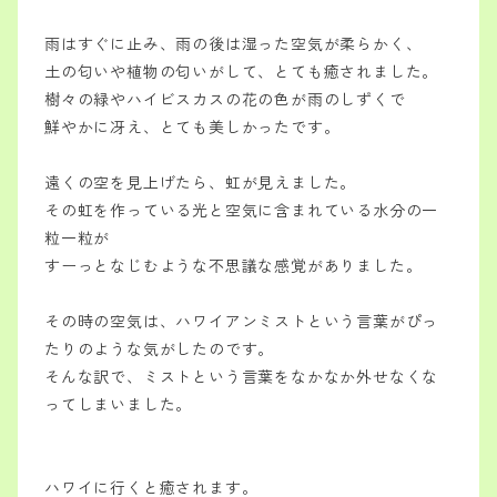
雨はすぐに止み、雨の後は
湿った空気が柔らかく、
土の匂いや植物の匂いがして、とても癒されました。
樹々の緑や
ハイビスカスの花の色が雨のしずくで
鮮やかに冴え、とても美しかったです。
遠くの空を見上げたら、虹が見えました。
その虹を作っている光と
空気に含まれている水分の一
粒一粒が
すーっとなじむような不思議な感覚がありました。
その時の空気は、ハワイアンミストという言葉が
ぴっ
たりのような気がしたのです。
そんな訳で、ミストという言葉を
なかなか外せなくな
ってしまいました。
ハワイに行くと癒されます。